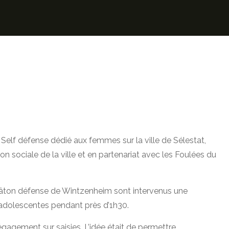
 Self défense dédié aux femmes sur la ville de Sélestat,
on sociale de la ville et en partenariat avec les Foulées du
bâton défense de Wintzenheim sont intervenus une
adolescentes pendant près d’1h30.
gagement sur saisies. L’idée était de permettre