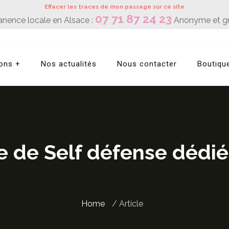
Effacer les traces de mon passage sur ce site
07 71 87 24 23
nence locale en Alsace :
Anonyme et gra
ions
Nos actualités
Nous contacter
Boutiqu
ge de Self défense déd
Home
/ Article