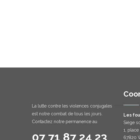
Coo
La lutte contre les violences conjugales
est notre combat de tous les jours.
Les fou
Contactez notre permanence au
Siège so
1, place
07 71 87 24 23
67820 