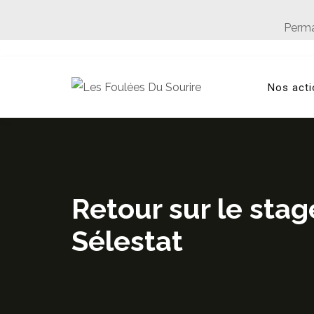
Skip
to
Perma
content
Nos act
Retour sur le sta
Sélestat