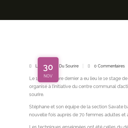
30
Les Foulées Du Sourire
0
Commentaires
NOV
Le 14 novembre dernier a eu lieu le 1e stage de
organisé à l’initiative du centre communal d’acti
sourire.
Stéphane et son équipe de la section Savate 
nouvelle fois auprès de 70 femmes adultes et 
Les techniques enseignées ont été celles du dé