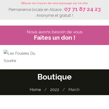
Skip
Effacer les traces de mon passage sur ce site
07 71 87 24 23
to
Permanence locale en Alsace :
content
Anonyme et gratuit !
Nous avons besoin de vous
Faites un don !
Boutique
Home
/
2022
/
March