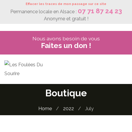
Skip
Effacer les traces de mon passage sur ce site
07 71 87 24 23
to
Permanence locale en Alsace :
content
Anonyme et gratuit !
Nous avons besoin de vous
Faites un don !
Boutique
Home
/
2022
/
July